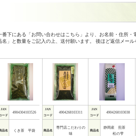
一番下にある「お問い合わせはこちら」より、お名前・住所・
品名」と数量をご記入の上、送付願います。 後ほど返信メール
JAN
JAN
JAN
4904304103526
4904268103311
4904268103038
コード
コード
コード
専門店こだわりの
静岡産 煎茶
くき茶 平袋
商品名
商品名
商品名
味
松の雫