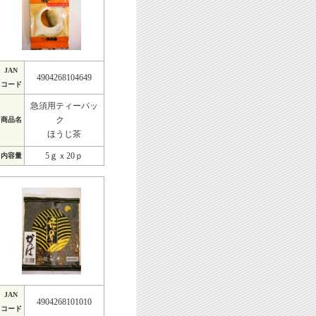
JAN
4904268104649
コード
急須用ティーパッ
ク
商品名
ほうじ茶
5ｇｘ20ｐ
内容量
JAN
4904268101010
コード