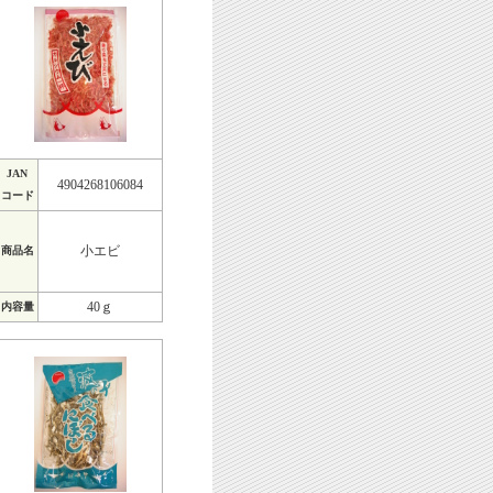
JAN
4904268106084
コード
小エビ
商品名
40ｇ
内容量