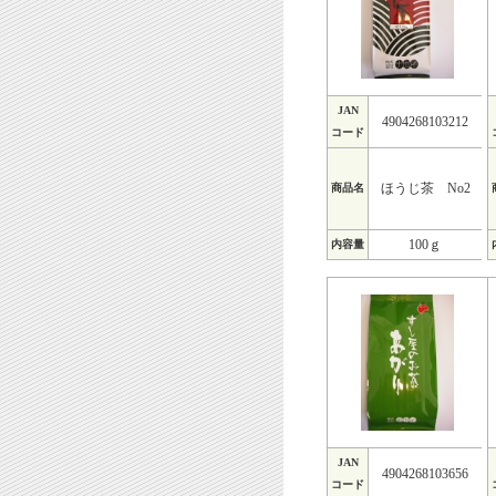
JAN
4904268103212
コード
ほうじ茶 No2
商品名
100ｇ
内容量
JAN
4904268103656
コード