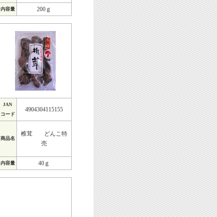
200ｇ
内容量
JAN
4904304115155
コード
椎茸 どんこ特
商品名
売
40ｇ
内容量