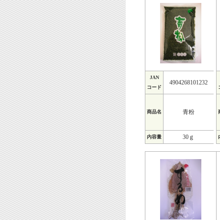
JAN
4904268101232
コード
青粉
商品名
30ｇ
内容量