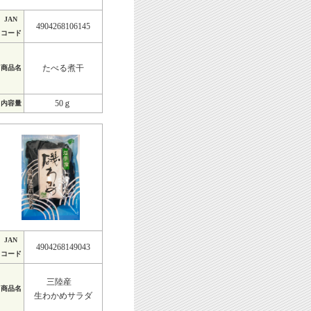
JAN
4904268106145
コード
たべる煮干
商品名
50ｇ
内容量
JAN
4904268149043
コード
三陸産
商品名
生わかめサラダ