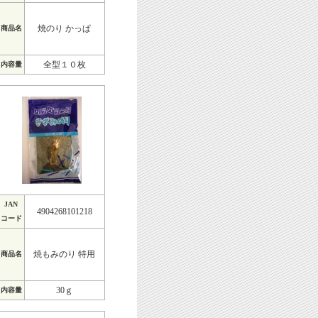
焼のり かっぱ
商品名
全型１０枚
内容量
JAN
4904268101218
コード
焼もみのり 特用
商品名
30ｇ
内容量