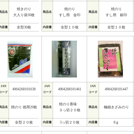
焼きのり
焼のり
焼のり
商品名
商品名
商品名
大入り袋30枚
すし用 金印
すし用 銀印
全型30枚
全型１０枚
全型１０枚
内容量
内容量
内容量
JAN
JAN
JAN
4904268101638
4904268101461
4904268101447
コード
コード
コード
焼のり香味
焼のり 徳用20枚
極細きざみのり
商品名
商品名
商品名
３っ切２０枚
全型２０枚
3っ切２０枚
8ｇ
内容量
内容量
内容量