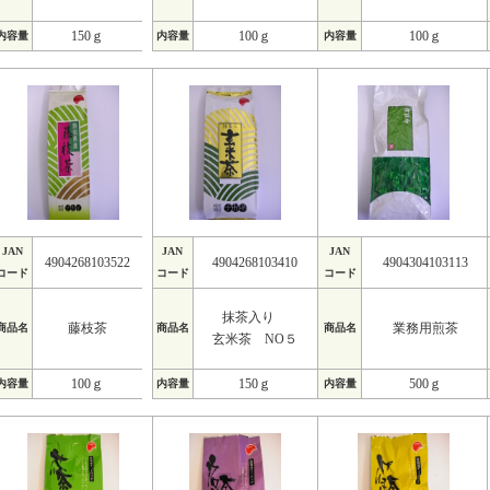
150ｇ
100ｇ
100ｇ
内容量
内容量
内容量
JAN
JAN
JAN
4904268103522
4904268103410
4904304103113
コード
コード
コード
抹茶入り
藤枝茶
業務用煎茶
商品名
商品名
商品名
玄米茶 NO５
100ｇ
150ｇ
500ｇ
内容量
内容量
内容量