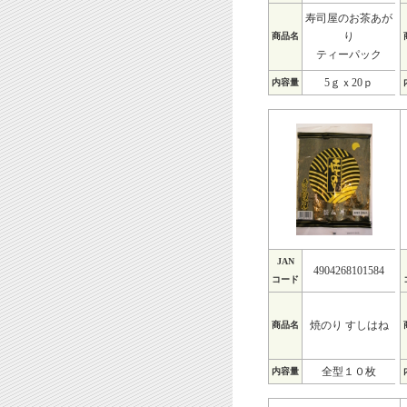
寿司屋のお茶あが
り
商品名
ティーパック
5ｇｘ20ｐ
内容量
JAN
4904268101584
コード
焼のり すしはね
商品名
全型１０枚
内容量