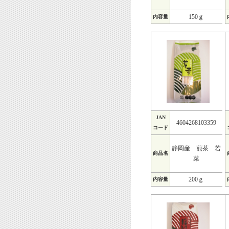
150ｇ
内容量
JAN
4604268103359
コード
静岡産 煎茶 若
商品名
菜
200ｇ
内容量