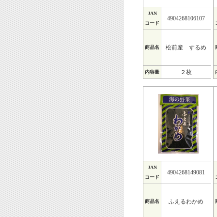
JAN
4904268106107
コード
松前産 するめ
商品名
２枚
内容量
JAN
4904268149081
コード
ふえるわかめ
商品名