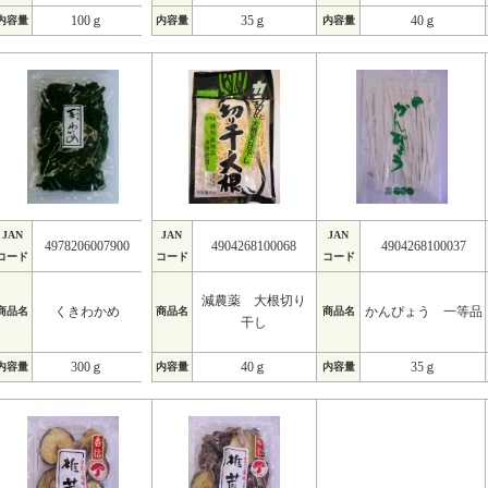
100ｇ
35ｇ
40ｇ
内容量
内容量
内容量
JAN
JAN
JAN
4978206007900
4904268100068
4904268100037
コード
コード
コード
減農薬 大根切り
くきわかめ
かんぴょう 一等品
商品名
商品名
商品名
干し
300ｇ
40ｇ
35ｇ
内容量
内容量
内容量