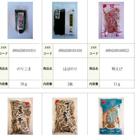
JAN
JAN
JAN
4904268101911
4904268101416
4904268106022
コード
コード
コード
のりごま
はばのり
桜えび
商品名
商品名
商品名
50ｇ
2枚
11ｇ
内容量
内容量
内容量