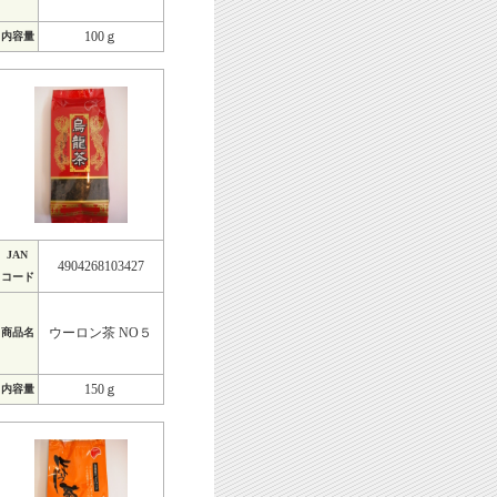
100ｇ
内容量
JAN
4904268103427
コード
ウーロン茶 NO５
商品名
150ｇ
内容量